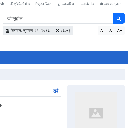
ish
एसिएबिलिटी मोड
स्क्रिन रिडर
न्यून व्यान्डविथ
डार्क मोड
उच्च कन्ट्रास्ट
वेबसाइटमा
सामग्री
खोज्नुहोस
बिहीबार, श्रावण २१, २०८३
०३:५३
A-
A
A+
सबै
चना