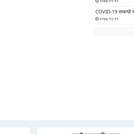
२०७७-०१-१०
COVID-19 सम्बन्धी 
२०७६-१२-११