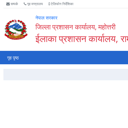
Accessibility
मुख्य
वेबसाइट
सम्पर्क
गृह मन्त्रालय
टेलिफोन निर्देशिका
Mode
नेभिगेसन
खोजमा
सुरु
पढ्नुहाेस्
जानुहोस्
नेपाल सरकार
गर्नुहोस्
जिल्ला प्रशासन कार्यालय, महोत्तरी
ईलाका प्रशासन कार्यालय, राम
गृह पृष्ठ
अघिल्लो
स्लाइड